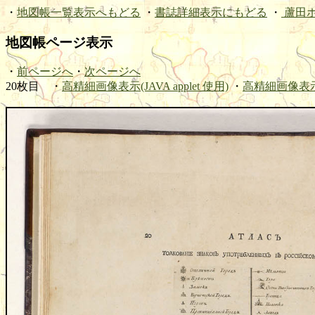
・
地図帳一覧表示へもどる
・
書誌詳細表示にもどる
・
蘆田
地図帳ページ表示
・
前ページへ
・
次ページへ
20枚目 ・
高精細画像表示(JAVA applet 使用)
・
高精細画像表示(