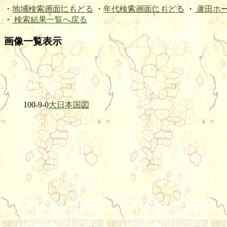
・
地域検索画面にもどる
・
年代検索画面にもどる
・
蘆田ホ
・
検索結果一覧へ戻る
画像一覧表示
100-9-0
大日本国図