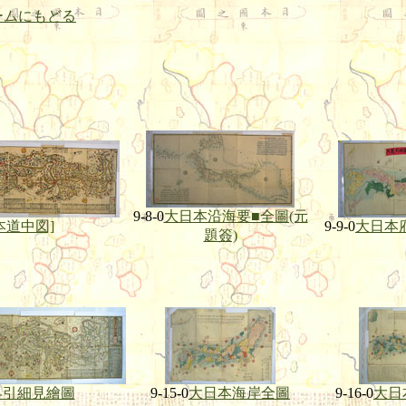
ームにもどる
9-8-0
大日本沿海要■全圖(元
本道中図]
9-9-0
大日本
題簽)
早引細見繪圖
9-15-0
大日本海岸全圖
9-16-0
大日