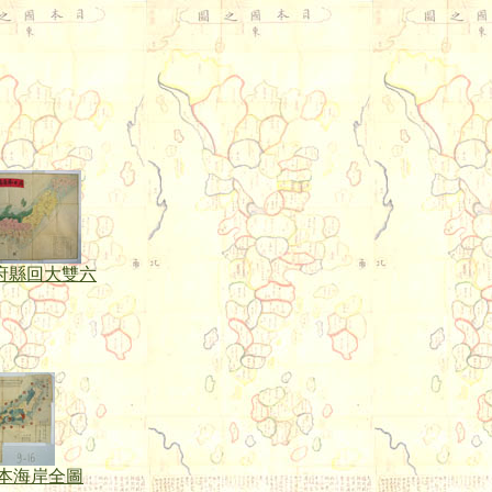
府縣回大雙六
本海岸全圖