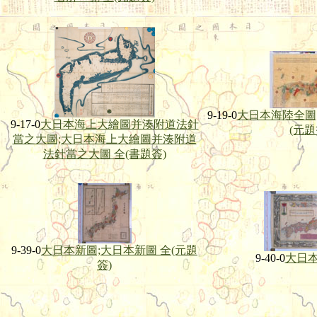
9-19-0
大日本海陸全圖
9-17-0
大日本海上大繪圖并湊附道法針
(元題
當之大圖;大日本海上大繪圖并湊附道
法針當之大圖 全(書題簽)
9-39-0
大日本新圖;大日本新圖 全(元題
9-40-0
大日
簽)