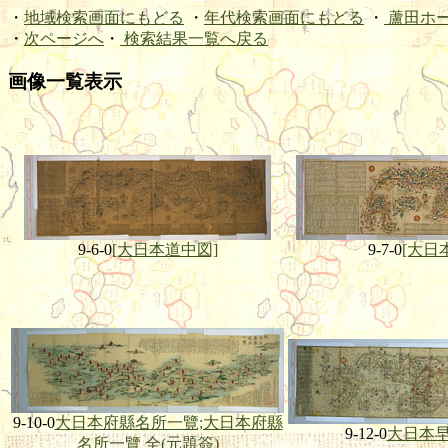
・
地域検索画面にもどる
・
年代検索画面にもどる
・
蘆田ホ
・
次ページへ
・
検索結果一覧へ戻る
画像一覧表示
9-6-0
[大日本道中図]
9-7-0
[大日
9-10-0
大日本府縣名所一覽;大日本府縣
9-12-0
大日本
名所一覽 全(元題簽)