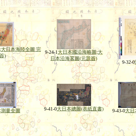
;大日本海陸全圖 完
9-24-1
大日本國沿海略圖;大
簽)
日本沿海畧圖(元題簽)
9-32-0
9-41-0
大日本總圖(表紙直書)
本測量全圖
9-43-0
大日