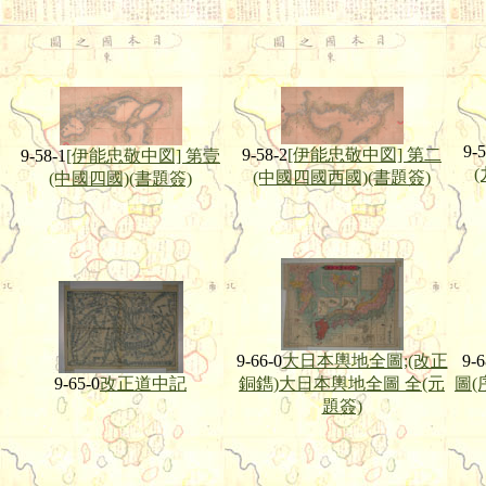
9-5
9-58-2
[伊能忠敬中図] 第二
9-58-1
[伊能忠敬中図] 第壹
(中國四國西國)(書題簽)
(中國四國)(書題簽)
9-66-0
大日本輿地全圖;(改正
9-6
9-65-0
改正道中記
銅鐫)大日本輿地全圖 全(元
圖(
題簽)