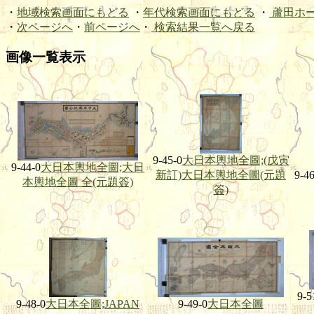
・
地域検索画面にもどる
・
年代検索画面にもどる
・
蘆田ホ
・
次ページへ
・
前ページへ
・
検索結果一覧へ戻る
画像一覧表示
9-45-0
大日本輿地全圖;(戊寅
9-44-0
大日本輿地全圖;大日
新訂)大日本輿地全圖(元題
9-46
本輿地全圖 全(元題簽)
簽)
9-5
9-48-0
大日本全圖;JAPAN
9-49-0
大日本全圖