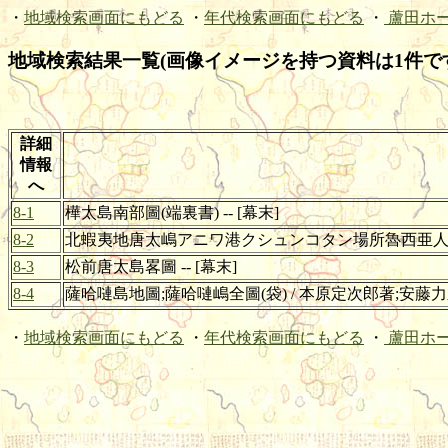
・
地域検索画面にもどる
・
年代検索画面にもどる
・
蘆田ホ
地域検索結果一覧(画像イメージを持つ資料は1件で
詳細
情報
へ
8-1
樺太島南部圖(端裏書) -- [幕末]
8-2
北蝦夷地唐太嶋アニワ港クシュンコタン場所魯西亜人土塁圖柵
8-3
松前唐太島畧圖 -- [幕末]
8-4
薩哈嗹島地圖;薩哈嗹嶋全圖(袋) / 本原定次郎著;安藤力之
・
地域検索画面にもどる
・
年代検索画面にもどる
・
蘆田ホ