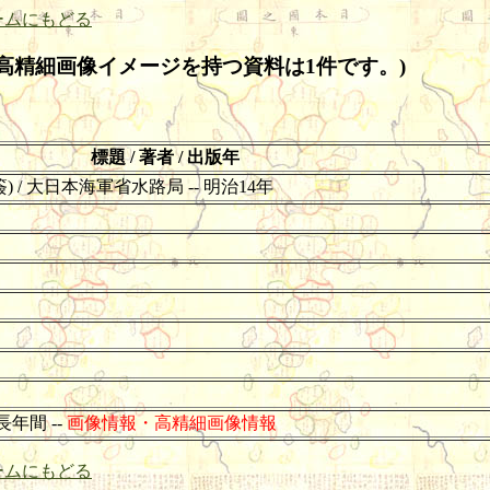
ームにもどる
高精細画像イメージを持つ資料は1件です。)
標題 / 著者 / 出版年
簽) / 大日本海軍省水路局 -- 明治14年
長年間 --
画像情報・高精細画像情報
ームにもどる