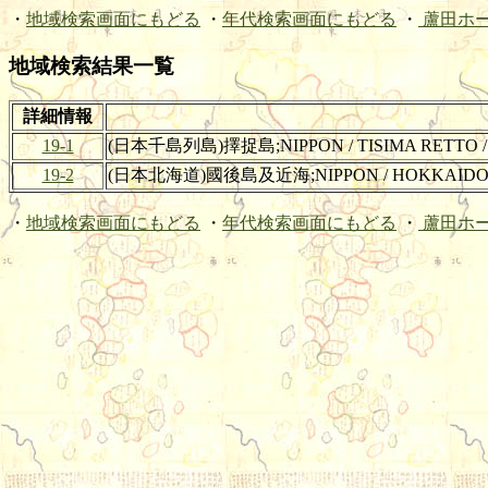
・
地域検索画面にもどる
・
年代検索画面にもどる
・
蘆田ホ
地域検索結果一覧
詳細情報
19-1
(日本千島列島)擇捉島;NIPPON / TISIMA RETTO 
19-2
(日本北海道)國後島及近海;NIPPON / HOKKAIDO /
・
地域検索画面にもどる
・
年代検索画面にもどる
・
蘆田ホ