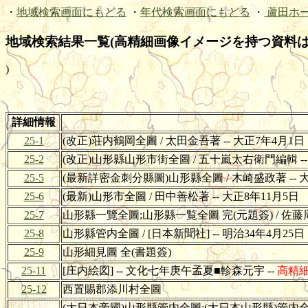
・
地域検索画面にもどる
・
年代検索画面にもどる
・
蘆田ホ
地域検索結果一覧(高精細画像イメージを持つ資料は
)
詳細情報
25-1
(改正)荘内鶴岡全圖 / 太田金吾著 -- 大正7年4月1日
25-2
(改正)山形縣山形市街全圖 / 五十嵐太右衛門編輯 --
25-5
(最新詳密金刺分縣圖)山形縣全圖 / 木崎盛政著 -- 
25-6
(最新)山形市全圖 / 田中善松著 -- 大正8年11月5日
25-7
山形縣一覽全圖;山形縣一覧全圖 完(元題簽) / 佐藤周
25-8
山形縣管内全圖 / [日本新聞社] -- 明治34年4月25日
25-9
山形細見圖 全(書題簽)
25-11
[庄内絵図] -- 文化七年庚午孟夏■軫森元宇 --
高精
25-12
西置賜郡添川村全圖
(大日本帝國)山形縣管内全圖;(大日本山形縣)管内全圖;Map of 