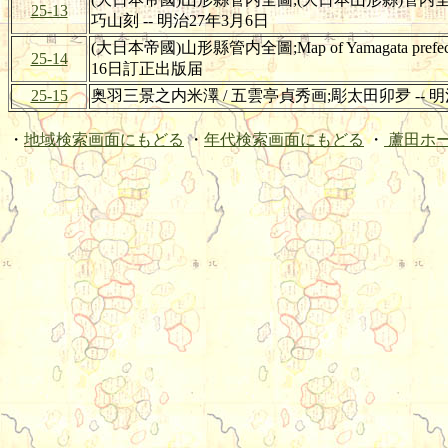
25-13
巧山刻 -- 明治27年3月6日
(大日本帝國)山形縣管内全圖;Map of Yamagata pr
25-14
16日訂正出版届
25-15
奥羽三景之内米澤 / 五雲亭貞秀画;彫太田卯夛 -- 
・
地域検索画面にもどる
・
年代検索画面にもどる
・
蘆田ホ