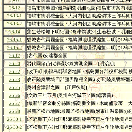
26-12
福島市街地圖;(最新調査明細地圖)福島市街案内地圖(袋)
26-13-1
福嶋市街明確全圖 / 大河内朝之助編;鐸木三郎兵衛校 -
26-13-2
福嶋市街明確全圖 / 大河内朝之助編;鐸木三郎兵衛校 -
26-14
蒲生若松城下明細圖;(會津鶴城)蒲生若松城下明細全圖(
26-15-1
磐城岩代兩國全圖 / 福嶋縣地理課編製 -- 明治12年
26-15-2
磐城岩代兩國全圖 / 福嶋縣地理課編製 -- 明治12年
26-17
(岩代國)安達郡全圖
26-20
岩代國猪苗代湖疏水線實測全圖 -- [明治期]
26-22
(改正町邨)福島縣詳密地圖 / 福島縣各郡役所校閲 柳沼
26-23
改正陸奥磐城四郡彊界路程全圖;(改正)陸奥磐城彊界路程全
26-25
奥州會津郡之圖 -- [江戸後期]
26-26
(文政三年五月)奥州白河城下ノ圖(端裏書)
26-27
(最新詳密金刺分縣圖)福島縣全圖 / 木崎盛政著 -- 
26-28
最新若松市地圖;最新若松市地圖(附東山温泉圖)(袋) /
26-30-1
(若枩縣下)岩代国耶麻郡関脇壷下両村争論地境界定方之
26-30-2
(若松縣下)岩代国耶麻郡関脇壷下両村争論地境界定方