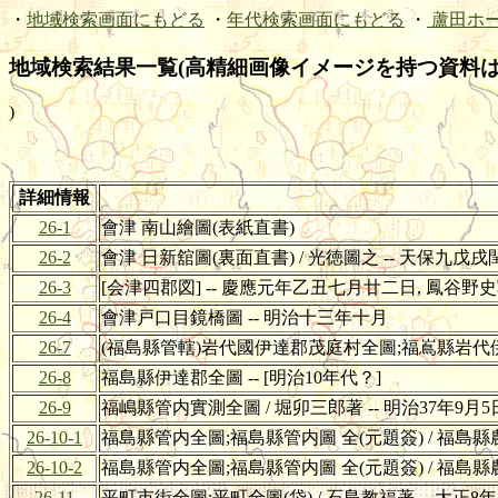
・
地域検索画面にもどる
・
年代検索画面にもどる
・
蘆田ホ
地域検索結果一覧(高精細画像イメージを持つ資料は
)
詳細情報
26-1
會津 南山繪圖(表紙直書)
26-2
會津 日新舘圖(裏面直書) / 光徳圖之 -- 天保九戊
26-3
[会津四郡図] -- 慶應元年乙丑七月廿二日, 鳳谷野
26-4
會津戸口目鏡橋圖 -- 明治十三年十月
26-7
(福島縣管轄)岩代國伊達郡茂庭村全圖;福嶌縣岩代
26-8
福島縣伊達郡全圖 -- [明治10年代？]
26-9
福嶋縣管内實測全圖 / 堀卯三郎著 -- 明治37年9月5
26-10-1
福島縣管内全圖;福島縣管内圖 全(元題簽) / 福島縣農商
26-10-2
福島縣管内全圖;福島縣管内圖 全(元題簽) / 福島縣農商
26-11
平町市街全圖;平町全圖(袋) / 石島教福著 -- 大正8年