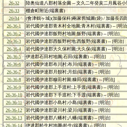
26-32
陸奥仙道八郡村落全圖 -- 文久二年癸亥二月鳳谷
26-33
棚倉町附近(端裏書)
26-34
(會津鶴ヶ城)(加藤保科)兩家舊城圖(袋) / 加藤長四郎
26-36-1
岩代國伊達郡青木村全地圖;青木村(端裏書) -- [明治
26-36-2
岩代國伊達郡飯野村地圖;飯野(端裏書) -- [明治]
26-36-3
岩代國伊達郡西飯野村地;西飯野(端裏書) -- [明治]
26-36-4
岩代國伊達郡大久保村圖;大久保(端裏書) -- [明治]
26-36-5
伊達郡石田村地圖;石田(端裏書) -- [明治]
26-36-6
岩代國伊達郡布川村;布川(端裏書) -- [明治]
26-36-7
岩代國伊達郡月館村;月舘(端裏書) -- [明治]
26-36-8
岩代國伊達郡糠田村圖;糠田(端裏書) -- [明治]
26-36-9
岩代國伊達郡上手渡村;上手渡(端裏書) -- [明治]
26-36-10
岩代國伊達郡下手渡村;下手渡(端裏書) -- [明治]
26-36-11
岩代國伊達郡小島村;小島(端裏書) -- [明治]
26-36-12
岩代國伊達郡梁川村;梁川(端裏書) -- [明治]
26-36-13
岩代國伊達郡八幡村;八幡(端裏書) -- [明治]
26-36-14
伊達郡舩生村地圖;舩生(端裏書) -- [明治]