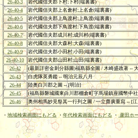
26-40-3
岩代國信夫郡下村;下村(端裏書)
26-40-4
岩代國信夫郡上名倉村;上名倉(端裏書)
26-40-5
岩代國信夫郡上鳥渡村;上鳥渡(端裏書)
26-40-6
岩代國信夫郡下鳥渡村;下鳥渡(端裏書)
26-40-7
岩代國信夫郡成川村;成川村(端裏書)
26-40-8
岩代國信夫郡大森村;大森(端裏書)
26-40-9
岩代國信夫郡小田村;小田(端裏書)
26-40-10
岩代國信夫郡山田村;山田(端裏書)
26-42
(最新詳密金刺分縣圖)福島縣全圖 / 木崎盛政著 -- 
26-43
白虎隊英勇鑑 -- 明治元辰八月
26-44
陸奥白川郡之圖 -- [明治]
26-45
(福島縣磐城國東白川郡棚倉町字馬場鎮座國幣中社)都
26-46
奥州相馬妙見祭其一行列之圖 / 一立齋廣重寫 -- [江
・
地域検索画面にもどる
・
年代検索画面にもどる
・
蘆田ホ