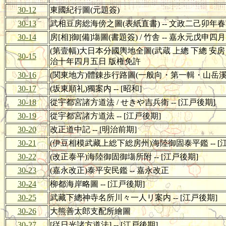
30-12
東國紀行圖(元題簽)
30-13
武相豆房総海傍之圖(表紙直書) -- 文政二己卯年春
30-14
房[相]御[備]塲圖(書題簽) / 竹舎 -- 嘉永元戊申四
(第壹幅)大日本分國輿地全圖(武蔵 上總 下總 安房 相
30-15
治十年四月五日 版権免許
30-16
(関東地方)體錬歩行路圖(一般向・第一輯・山岳溪谷篇)(
30-17
(坂東順礼)獨案内 -- [昭和]
30-18
從宇都宮諸方道法 / せきや吉兵衛 -- [江戸後期]
30-19
從宇都宮諸方道法 -- [江戸後期]
30-20
改正道中記 -- [明治前期]
30-21
(伊豆相模武藏上総下総房州)海陸御固泰平鑑 -- [
30-22
(改正泰平)海陸御固御塲所附 -- [江戸後期]
30-23
(嘉永改正)泰平安民鑑 -- 嘉永改正
30-24
柳都海岸略圖 -- [江戸後期]
30-25
武藏下總神寺名所川々一人リ案内 -- [江戸後期]
30-26
大熊善太郎支配所繪圖
30-27
[従日光諸方道法] -- [江戸後期]