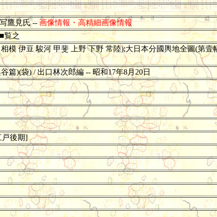
写鷹見氏 --
画像情報・高精細画像情報
月■覧之
模 伊豆 駿河 甲斐 上野 下野 常陸);大日本分國輿地全圖(第壹幅)(
袋) / 出口林次郎編 -- 昭和17年8月20日
江戸後期]