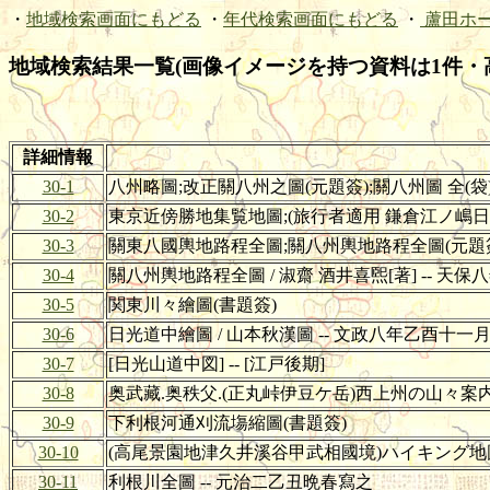
・
地域検索画面にもどる
・
年代検索画面にもどる
・
蘆田ホ
地域検索結果一覧(画像イメージを持つ資料は1件・
詳細情報
30-1
八州略圖;改正關八州之圖(元題簽);關八州圖 全(袋) 
30-2
東京近傍勝地集覧地圖;(旅行者適用 鎌倉江ノ嶋日光箱
30-3
關東八國輿地路程全圖;關八州輿地路程全圖(元題簽) /
30-4
關八州輿地路程全圖 / 淑齋 酒井喜煕[著] -- 
30-5
関東川々繪圖(書題簽)
30-6
日光道中繪圖 / 山本秋漢圖 -- 文政八年乙酉十一
30-7
[日光山道中図] -- [江戸後期]
30-8
奥武藏.奥秩父.(正丸峠伊豆ケ岳)西上州の山々案内地圖
30-9
下利根河通刈流塲縮圖(書題簽)
30-10
(高尾景園地津久井溪谷甲武相國境)ハイキング地圖;(
30-11
利根川全圖 -- 元治二乙丑晩春寫之