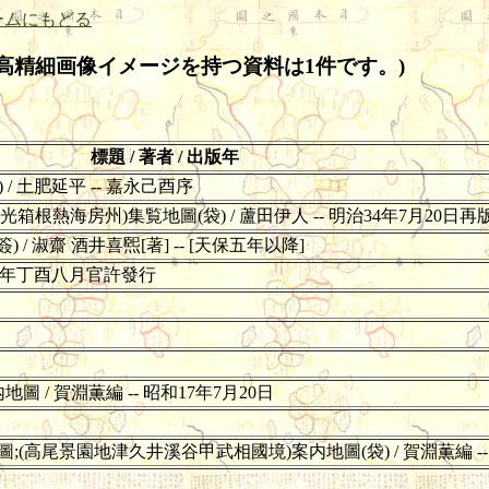
ームにもどる
高精細画像イメージを持つ資料は1件です。)
標題 / 著者 / 出版年
/ 土肥延平 -- 嘉永己酉序
根熱海房州)集覧地圖(袋) / 蘆田伊人 -- 明治34年7月20日再
 淑齋 酒井喜煕[著] -- [天保五年以降]
天保八年丁酉八月官許發行
月
 / 賀淵薫編 -- 昭和17年7月20日
高尾景園地津久井溪谷甲武相國境)案内地圖(袋) / 賀淵薫編 -- 