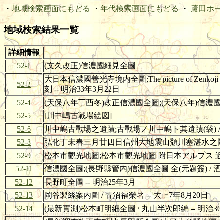
・
地域検索画面にもどる
・
年代検索画面にもどる
・
蘆田ホ
地域検索結果一覧
詳細情報
52-1
(文久改正)信濃國細見全圖
大日本信濃國善光寺境内全圖;The picture of Zenkoj
52-2
刻 -- 明治33年3月22日
52-4
(天保八年丁酉冬)改正信濃國全圖;(天保八年)信濃國全圖
52-5
[川中嶋古戦場絵図]
52-6
川中嶋古戰場之遺蹟;古戰場ノ川中嶋ト其遺蹟(袋) / 木
52-8
弘化丁未春三月廿四日信州大地震山頽川塞湛水之圖;(弘化
52-9
松本市觀光地圖;松本市觀光地圖 附日本アルプス 近
52-11
信濃國全圖;(長野縣管内)信濃國全圖 全(元題簽) / 酒
52-12
長野町全圖 -- 明治25年3月
52-13
岡谷製絲案内圖 / 青沼福榮著 -- 大正7年8月20日
52-14
(最新實測)松本町明細全圖 / 丸山半次郎編 -- 明治3