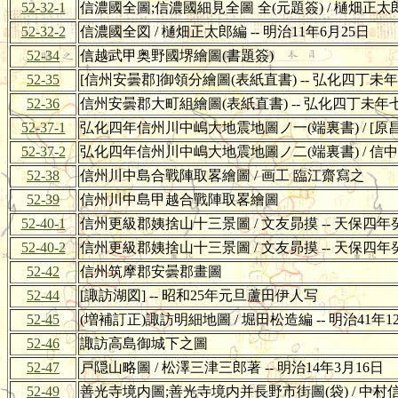
52-32-1
信濃國全圖;信濃國細見全圖 全(元題簽) / 樋畑正太郎編
52-32-2
信濃國全図 / 樋畑正太郎編 -- 明治11年6月25日
52-34
信越武甲奥野國堺繪圖(書題簽)
52-35
[信州安曇郡]御領分繪圖(表紙直書) -- 弘化四丁
52-36
信州安曇郡大町組繪圖(表紙直書) -- 弘化四丁未
52-37-1
弘化四年信州川中嶋大地震地圖ノ一(端裏書) / [原昌言著
52-37-2
弘化四年信州川中嶋大地震地圖ノ二(端裏書) / 信中 俟
52-38
信州川中島合戰陣取畧繪圖 / 画工 臨江齋寫之
52-39
信州川中島甲越合戰陣取畧繪圖
52-40-1
信州更級郡姨捨山十三景圖 / 文友昴摸 -- 天保四
52-40-2
信州更級郡姨捨山十三景圖 / 文友昴摸 -- 天保四
52-42
信州筑摩郡安曇郡畫圖
52-44
[諏訪湖図] -- 昭和25年元旦蘆田伊人写
52-45
(増補訂正)諏訪明細地圖 / 堀田松造編 -- 明治41年1
52-46
諏訪高島御城下之圖
52-47
戸隠山略圖 / 松澤三津三郎著 -- 明治14年3月16日
52-49
善光寺境内圖;善光寺境内并長野市街圖(袋) / 中村信太