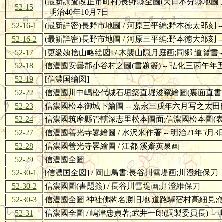
(最新調査改正市町村)長野縣全圖(大日本分縣地圖 
52-15
- 明治40年10月7日
52-16-1
(最新詳密)長野市地圖 / 河原三平編;野本徳太郎刻 --
52-16-2
(最新詳密)長野市地圖 / 河原三平編;野本徳大郎刻 --
52-17
[更級姨捨山略絵図] / 木襲山隠月庭画;同郷 道賢書
52-18
信濃國安曇郡小谷村之圖(書題簽) -- 弘化三丙午
52-19
[信濃国繪図]
52-22
信濃國川中嶋松代城石垣築直堀浚窺繪圖(裏面直書
52-23
信濃國松本御城下繪圖 -- 嘉永三戌年六月写之太田
52-24
信濃國筑摩縣管轄深志里松本圖面;信濃國松本圖(表
52-27
信濃國善光寺畧繪圖 / 水沢米作著 -- 明治21年5月3
52-28
信濃國善光寺畧繪圖 / 江都 溪齋英泉画
52-29
信濃國全圖
52-30-1
[信濃国全図] / 岡山鳥書;長谷川雪堤画;川澄維保刀
52-30-2
信濃國圖(書題簽) / 長谷川雪堤画;川澄維保刀
52-30-3
信濃國全圖 神社佛閣名勝旧地 道路驛宿村高細見;信
52-31
信濃國全圖 / 嶋津忠貞著;武井一郎(調製委員長) --