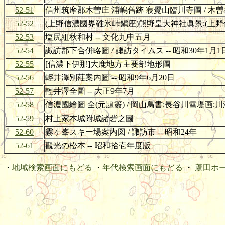
52-51
信州筑摩郡木曽庄 浦嶋舊跡 寢覺山臨川寺圖 / 木
52-52
(上野信濃國界碓氷峠鎭座)熊野皇大神社眞景;(上野信
52-53
塩尻組秋和村 -- 文化九申五月
52-54
諏訪郡下合併略圖 / 諏訪タイムス -- 昭和30年1月1
52-55
[信濃下伊那]大鹿地方主要部地形圖
52-56
輕井澤別莊案内圖 -- 昭和9年6月20日
52-57
輕井澤全圖 -- 大正9年7月
52-58
信濃國繪圖 全(元題簽) / 岡山鳥書;長谷川雪堤画;川
52-59
村上家本城附城諸砦之圖
52-60
霧ヶ峯スキー場案内図 / 諏訪市 -- 昭和24年
52-61
觀光の松本 -- 昭和拾壱年度版
・
地域検索画面にもどる
・
年代検索画面にもどる
・
蘆田ホ