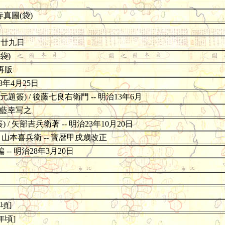
真圖(袋)
月廿九日
袋)
正再版
8年4月25日
) / 後藤七良右衛門 -- 明治13年6月
月藍幸写之
 矢部吉兵衛著 -- 明治23年10月20日
工 山本喜兵衛 -- 寳暦甲戌歳改正
- 明治28年3月20日
頃]
年頃]