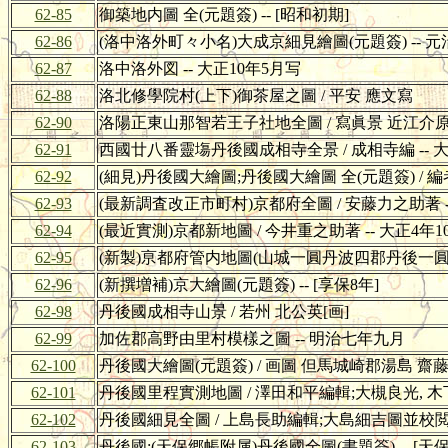
62-85
御築地内圖 全(元題簽) -- [昭和初期]
62-86
(洛中洛外町々小名)大成京細見繪圖(元題簽) -- 
62-87
洛中洛外図 -- 大正10年5月写
62-88
洛北修學院村(上下)御茶屋之圖 / 平安 應文寫
62-90
洛陽正東山那智若王子社地全圖 / 寫眞景 近江介原在
62-91
西國廿八番靈塲丹後國成相寺全景 / 成相寺編 -- 大
62-92
(細見)丹後國大繪圖;丹後國大繪圖 全(元題簽) / 
62-93
(最新調査改正市町村)京都府全圖 / 安藤力之助著 --
62-94
(最近實測)京都新地圖 / 今井重之助著 -- 大正4年
62-95
(新製)亰都府管内地圖(山城一圓丹波四郡丹後一圓
62-96
(新撰増補)京大繪圖(元題簽) -- [享保8年]
62-98
丹後國成相寺山景 / 若州 北公英[画]
62-99
加佐郡高野由里村模樣之圖 -- 明治七年九月
62-100
丹後國大繪圖(元題簽) / 画圖 但馬城崎郡湯島 齋
62-101
丹後國里程實測地圖 / 澤田和平編輯;大槻良光, 木下
62-102
丹後國細見全圖 / 上島長助編輯;大島細吉圖並校閲;大
62-103
丹後國;(天保郷帳附属)丹後國全圖(書題簽) -- [天