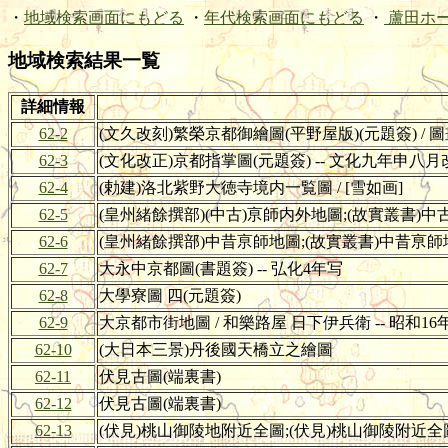
・
地域検索画面にもどる
・
年代検索画面にもどる
・
蘆田ホ
地域検索結果一覧
詳細情報
62-2
(文久改刻)繁榮京都御繪圖(平野屋版)(元題簽) /
62-3
(文化改正)京都指掌圖(元題簽) -- 文化九年申八
62-4
(勅建)洛北紫野大徳寺境内一覧圖 / [雪如画]
62-5
(皇州緒餘撰部)(中古)亰師内外地圖;(故實叢書)中古亰
62-6
(皇州緒餘撰部)中昔亰師地圖;(故實叢書)中昔亰師地圖 
62-7
大永中京都圖(書題簽) -- 弘化4年写
62-8
大學寮圖 四(元題簽)
62-9
大京都市街地圖 / 和樂路屋 日下伊兵衛 -- 昭和16
62-10
(大日本三景)丹後國天橋立之繪圖
62-11
伏見古圖(端裏書)
62-12
伏見古圖(端裏書)
62-13
(伏見)桃山御陵地附近全圖;(伏見)桃山御陵附近全圖(袋