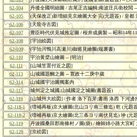
62-104
丹後全國明細圖 / 吉尾正吉編輯;南波庄兵衛校閲 --
62-105
(天保改正)新増細見京繪圖大全 完(元題簽) / 皇都
62-106
[天龍寺古図]
62-107
豊臣時代伏見城推定圖 / 桜井成廣製 -- 昭和14年1
62-108
[宇治絵図]
62-109
(宇治川鴨川高瀬川)御巡見繪圖(端裏書)
62-110
宇治黄檗山繪圖 -- [明治]
62-111
[山城笠置付近之図]
62-113
山城國題醐之圖 -- 寛政十二庚中歳
62-114
山城國宇治圖獨案内
62-115
城州淀之城國;山城國淀之城圖(書題簽)
62-116
[山城州大絵図] / 作者 洛下百芽;書画 洛西 下河
62-118-1
(増補再板)京大繪圖(北山ヨリ南三條迄) 乾 (元題簽)
62-118-2
(増補再板)京大繪圖(北三条ヨリ南伏見迄) 坤 (元題
62-119
丹波國桑田郡南條村ノ圖(袋) / 繪師姉小路大宮町 
62-120
[京絵図]