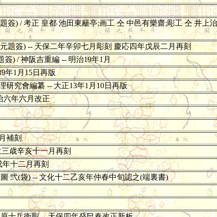
簽) / 考正 皇都 池田東籬亭;画工 仝 中邑有樂齋;彫工 仝 井上
(元題簽) -- 天保二年辛卯七月彫刻 慶応四年戊辰二月再刻
 / 神阪吉重編 -- 明治19年1月
39年1月15日再版
研究會編纂 -- 大正13年1月10日再版
 明治六年六月改正
二月補刻
 寛政三歳辛亥十一月再刻
二壬戌年十二月再刻
弐(袋) -- 文化十二乙亥年仲春中旬認之(端裏書)
田原十兵衛彫 -- 天保四年癸巳春改正新板