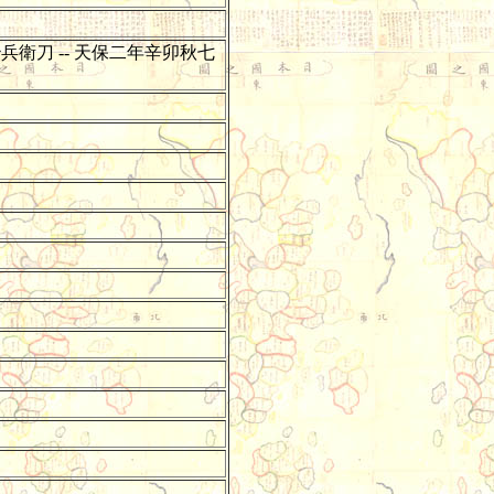
治兵衛刀 -- 天保二年辛卯秋七