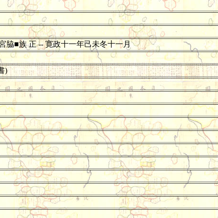
 宮脇■族 正 -- 寛政十一年己未冬十一月
書)