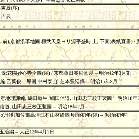
吉辰(序)
月吉辰
京都沿革地圖 桓武天皇ヨリ源平盛時 上, 下圖(表紙直書) / 廣池
園妙心寺全圖(袋) / 京都藤田團扇堂製 -- 明治42年3月刻
編;乙葉俊二郎圖;中村泰山, 芝本豊延鐫 -- 明治15年8月
府地理課編, 嶋田道生, 細田信道, 山田忠三校正製圖 -- 明治18年
道, 山田忠三校正製圖 -- 明治18年2月
後)加佐郡高津江村山林繪圖 明治初年(袋) -- [明治初年]
治編 -- 大正12年4月1日