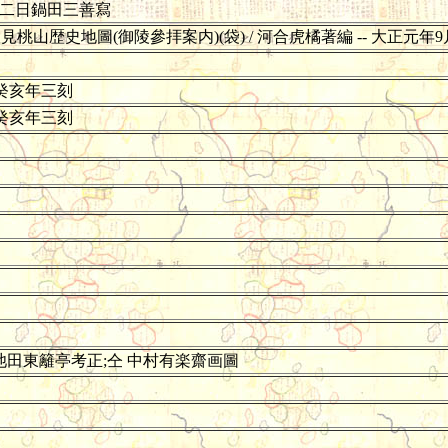
十二日鍋田三善寫
山歴史地圖(御陵參拝案内)(袋) / 河合虎橘著編 -- 大正元年9
三癸亥年三刻
三癸亥年三刻
 池田東籬亭考正;仝 中村有楽齋画圖