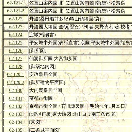
62-121-1
笠置山案内圖 北, 笠置山案内圖 南(袋) / 松齋寫
62-121-2
笠置山案内圖 北, 笠置山案内圖 南(袋) / 松齋寫
62-122
丹波(桑田船井多紀)亀山領繪圖(袋)
62-123
丹波國大繪圖 全(元題簽) / 輯者 矢野貞利 著;校者
62-124
淀城(端裏書)
62-125
平安城中外圖(表紙直書);京圖 平安城中外圖(端裏
62-126
[御所図]
62-127
仙洞御所圖 大宮御所圖
62-128
[御築地内図]
62-129-1
安政皇居全圖
62-129-2
[御所建物平面図]
62-130
大内裏皇居全圖
62-131
亰都市街圖
62-132
京都市街全圖 / 石川謙製圖 -- 明治41年1月25日
62-133
[(増補再板)京大絵図 北山ヨリ南三条迄 乾]
62-134
[京図]
62-135
[二条城平面図]