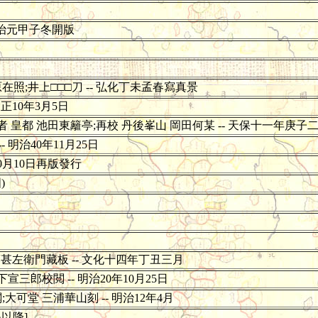
元治元甲子冬開版
照;井上□□□刀 -- 弘化丁未孟春寫真景
正10年3月5日
編者 皇都 池田東籬亭;再校 丹後峯山 岡田何某 -- 天保十一年庚子
 明治40年11月25日
10月10日再版發行
)
藤甚左衛門藏板 -- 文化十四年丁丑三月
宣三郎校閲 -- 明治20年10月25日
可堂 三浦華山刻 -- 明治12年4月
保以降]