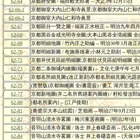
62-64
京都府全圖 / 福田毅太郎著 -- 大正3年12月15日
62-66-1
京都御室大内山仁和寺眞景;京都御室大内山仁和寺
62-66-2
京都御室大内山仁和寺眞景
62-67
京都區分一覽之圖 / 福富正水校正 -- 明治九年四
62-68
京都黒谷金戒光明寺全圖;大本山黒谷全境縮圖 全(
62-69
京都明細地圖 / 竹内庄之助編 -- 明治30年3月改
62-70
亰都明細新圖 / 布施善雄著;小林元之助刻 -- 明治2
62-72
京都并伏見區組明細圖;京都並伏見區組明細圖 全(元題簽
62-73
京都二条御城内繪圖(端裏書) -- 文化七庚午年七
62-74
京都名所細見圖;(改正新刻)亰都名所細見圖(元題簽) /
62-75
(寳暦版)京都御繪圖 全(書題簽) / 畫工 湖月堂;彫
62-77
京都新地圖(并ニ名所舊跡案内圖繪) / 村松發次郎編 -
62-80
[都名所案内] -- [江戸後期]
62-81
[黄檗宗大本山絵図] / 芝嶺画 -- 明治27年9月23日
62-82
音羽山清水寺畧圖 / 梅川東居画圖 -- [明治2年頃]
62-83
音羽山清水寺畧圖 / 洛士 井上春曙斎画 -- [弘化4年
62-84
音羽山清水寺畧圖 / 洛士 井上春曙斎画 -- [天保10