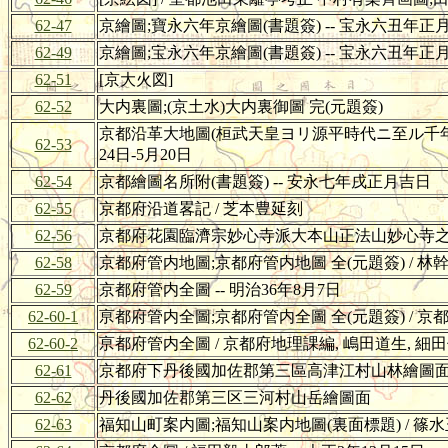
62-47
京繪圖;寶永六年京繪圖(書題簽) -- 宝永六丑年正月
62-49
京繪圖;宝永六年京繪圖(書題簽) -- 宝永六丑年正
62-51
[京大火図]
62-52
大内裏圖;(京土水)大内裏御圖 完(元題簽)
京都沿革大地圖(桓武天皇ヨリ源平時代ニ至ル千年前);
62-53
24日-5月20日
62-54
京都繪圖名所附(書題簽) -- 安永七年戌正月吉日
62-55
京都府沿道畧記 / 芝本豊延刻
62-56
京都府花園臨濟宗妙心寺派大本山正法山妙心寺之景;花
62-58
京都府管内地圖;京都府管内地圖 全(元題簽) / 林幹
62-59
京都府管内全圖 -- 明治36年8月7日
62-60-1
亰都府管内全圖;京都府管内全圖 全(元題簽) / 京都
62-60-2
亰都府管内全圖 / 京都府地理課編, 嶋田道生, 細田信
62-61
京都府下丹後國加佐郡第三區高津江村山林繪圖面;(丹
62-62
丹後國加佐郡第三区三河村山岳繪圖面
62-63
福知山町案内圖;福知山案内地圖(裏面標題) / 篠水玉