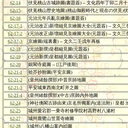
62-14
伏見桃山古城跡圖(書題簽) -- 文化四年丁卯二月
62-15
伏見桃山歴史地圖;(桃山御殿時代と現在の伏見)伏見桃
62-16
元治元年兵亂京繪圖(書題簽)
62-17-1
(元治改正)新増細見京繪圖大全(元題簽) -- 文久
62-17-2
(元治改正)新増細見京繪圖大全(元題簽) -- 文久
62-17-3
京繪圖(端裏書) -- 文久二壬戌年再板
62-18
(元治新撰)皇都細見圖(元題簽)
62-19
(元治新撰)皇都細見圖(元題簽)
62-20
銀閣寺庭圖 -- [江戸後期]
62-21-1
拾芥抄附圖(平安京圖)
62-21-2
(皇州緒餘撰部)中昔亰師地圖
62-21-3
平安城東西南北町并之圖
62-21-4
(皇州緒餘撰部)(中古)亰師内外地圖
62-24
(神社佛閣古跡由來)京名所獨案内(道法附) / 皇都
62-25
城州愛宕郡一乗寺村修學院村高野村八瀬村
62-27
城州鹿鷺山笠置寺繪圖
62-28
(城州)八幡山案内絵圖