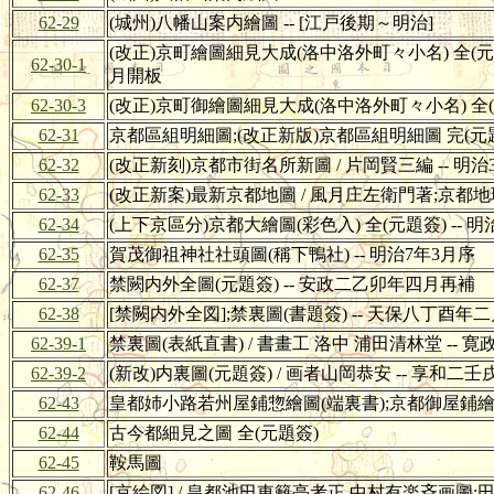
62-29
(城州)八幡山案内繪圖 -- [江戸後期～明治]
(改正)京町繪圖細見大成(洛中洛外町々小名) 全(元題
62-30-1
月開板
62-30-3
(改正)京町御繪圖細見大成(洛中洛外町々小名) 全
62-31
京都區組明細圖;(改正新版)京都區組明細圖 完(元題簽)
62-32
(改正新刻)京都市街名所新圖 / 片岡賢三編 -- 明治
62-33
(改正新案)最新京都地圖 / 風月庄左衛門著;京都地理
62-34
(上下京區分)京都大繪圖(彩色入) 全(元題簽) --
62-35
賀茂御祖神社社頭圖(稱下鴨社) -- 明治7年3月序
62-37
禁闕内外全圖(元題簽) -- 安政二乙卯年四月再補
62-38
[禁闕内外全図];禁裏圖(書題簽) -- 天保八丁酉年
62-39-1
禁裏圖(表紙直書) / 書畫工 洛中 浦田清林堂 --
62-39-2
(新改)内裏圖(元題簽) / 画者山岡恭安 -- 享和
62-43
皇都姉小路若州屋鋪惣繪圖(端裏書);京都御屋鋪繪圖 
62-44
古今都細見之圖 全(元題簽)
62-45
鞍馬圖
62-46
[京絵図] / 皇都池田東籬亭考正 中村有楽斉画圖;