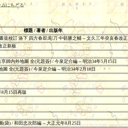
ームにもどる
標題 / 著者 / 出版年
 圖晝並校訂 洛下 四方春翆;彫刀 中邨勝之輔 -- 文久三年癸亥春改
月改正新板
師内外地圖 全(元題簽) / 今泉定介編 -- 明治34年5月15日
全(元題簽) / 今泉定介編 -- 明治34年2月18日
年8月15日再版
) / 和田忠次郎編 -- 大正元年8月25日