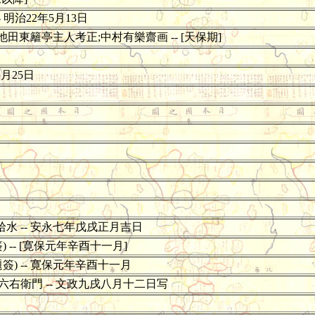
 明治22年5月13日
 池田東籬亭主人考正;中村有樂齋画 -- [天保期]
1月25日
邊拾水 -- 安永七年戊戌正月吉日
 -- [寛保元年辛酉十一月]
簽) -- 寛保元年辛酉十一月
六右衛門 -- 文政九戌八月十二日写