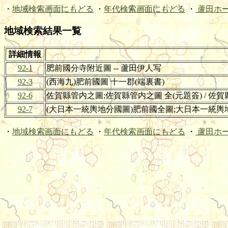
・
地域検索画面にもどる
・
年代検索画面にもどる
・
蘆田ホ
地域検索結果一覧
詳細情報
92-1
肥前國分寺附近圖 -- 蘆田伊人写
92-3
(西海九)肥前國圖 十一郡(端裏書)
92-6
佐賀縣管内之圖;佐賀縣管内之圖 全(元題簽) / 佐賀縣
92-7
(大日本一統輿地分國圖)肥前國全圖;大日本一統輿地分國
・
地域検索画面にもどる
・
年代検索画面にもどる
・
蘆田ホ