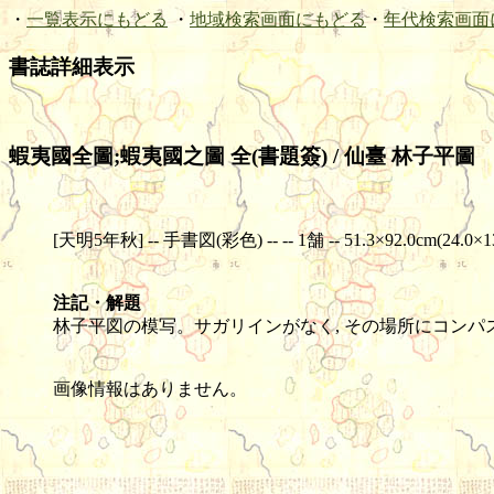
・
一覧表示にもどる
・
地域検索画面にもどる
・
年代検索画面
書誌詳細表示
蝦夷國全圖;蝦夷國之圖 全(書題簽) / 仙臺 林子平圖
[天明5年秋] -- 手書図(彩色) -- -- 1舗 -- 51.3×92.0cm(24.0×1
注記・解題
林子平図の模写。サガリインがなく, その場所にコン
画像情報はありません。