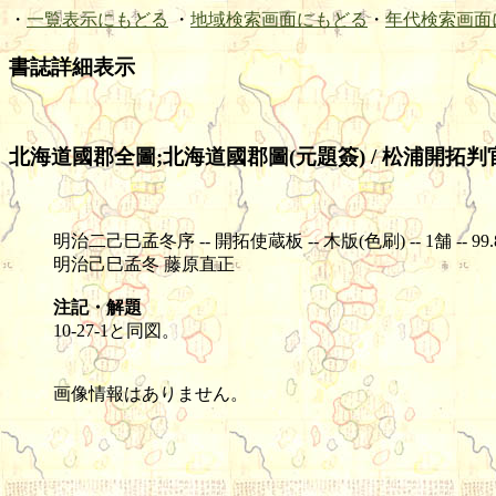
・
一覧表示にもどる
・
地域検索画面にもどる
・
年代検索画面
書誌詳細表示
北海道國郡全圖;北海道國郡圖(元題簽) / 松浦開拓判
明治二己巳孟冬序 -- 開拓使蔵板 -- 木版(色刷) -- 1舗 -- 99.8×8
明治己巳孟冬 藤原直正
注記・解題
10-27-1と同図。
画像情報はありません。