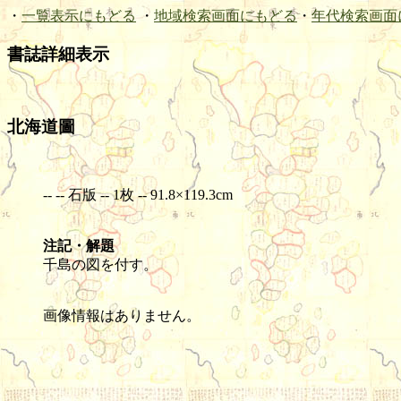
・
一覧表示にもどる
・
地域検索画面にもどる
・
年代検索画面
書誌詳細表示
北海道圖
-- -- 石版 -- 1枚 -- 91.8×119.3cm
注記・解題
千島の図を付す。
画像情報はありません。