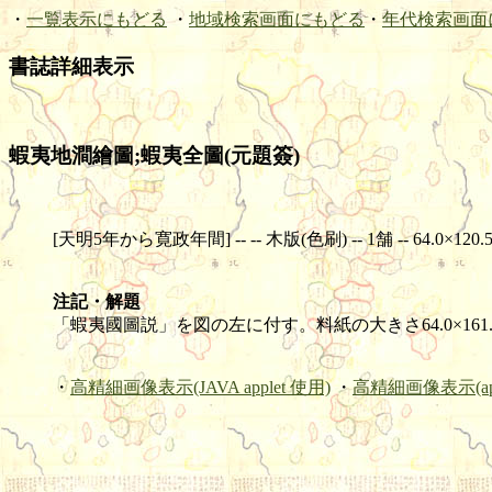
・
一覧表示にもどる
・
地域検索画面にもどる
・
年代検索画面
書誌詳細表示
蝦夷地澗繪圖;蝦夷全圖(元題簽)
[天明5年から寛政年間] -- -- 木版(色刷) -- 1舗 -- 64.0×120.5c
注記・解題
「蝦夷國圖説」を図の左に付す。料紙の大きさ64.0×16
・
高精細画像表示(JAVA applet 使用)
・
高精細画像表示(ap