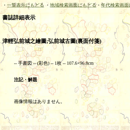
・
一覧表示にもどる
・
地域検索画面にもどる
・
年代検索画面
書誌詳細表示
津輕弘前城之繪圖;弘前城古圖(裏面付箋)
-- 手書図 -- (彩色) -- 1枚 -- 107.6×96.8cm
注記・解題
画像情報はありません。