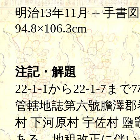
明治13年11月 -- 手書図(彩色
94.8×106.3cm
注記・解題
22-1-1から22-1-
管轄地誌第六號膽澤郡
村 下河原村 宇佐村 
ある。地租改正に伴い