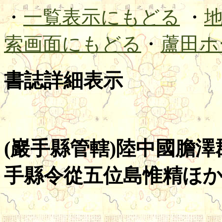
・
一覧表示にもどる
・
索画面にもどる
・
蘆田ホ
書誌詳細表示
(巖手縣管轄)陸中國膽澤郡
手縣令從五位島惟精ほか