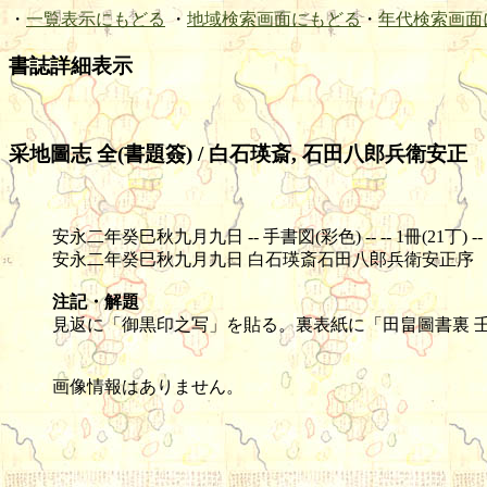
・
一覧表示にもどる
・
地域検索画面にもどる
・
年代検索画面
書誌詳細表示
采地圖志 全(書題簽) / 白石瑛斎, 石田八郎兵衛安正
安永二年癸巳秋九月九日 -- 手書図(彩色) -- -- 1冊(21丁) -- 30
安永二年癸巳秋九月九日 白石瑛斎石田八郎兵衛安正序
注記・解題
見返に「御黒印之写」を貼る。裏表紙に「田畠圖書裏 
画像情報はありません。