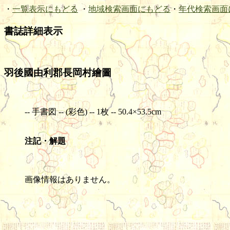
・
一覧表示にもどる
・
地域検索画面にもどる
・
年代検索画面
書誌詳細表示
羽後國由利郡長岡村繪圖
-- 手書図 -- (彩色) -- 1枚 -- 50.4×53.5cm
注記・解題
画像情報はありません。