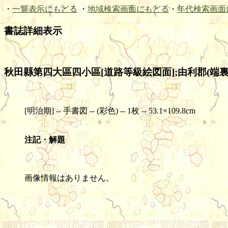
・
一覧表示にもどる
・
地域検索画面にもどる
・
年代検索画面
書誌詳細表示
秋田縣第四大區四小區[道路等級絵図面];由利郡(端裏
[明治期] -- 手書図 -- (彩色) -- 1枚 -- 53.1×109.8cm
注記・解題
画像情報はありません。