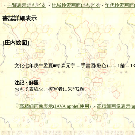
・
一覧表示にもどる
・
地域検索画面にもどる
・
年代検索画面
書誌詳細表示
[庄内絵図]
文化七年庚午孟夏■軫森元宇 -- 手書図(彩色) -- -- 1舗 -- 130.7×
注記・解題
おもて表紙欠。模写者に朱印2顆。
・
高精細画像表示(JAVA applet 使用)
・
高精細画像表示(ap