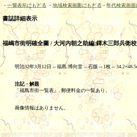
・
一覧表示にもどる
・
地域検索画面にもどる
・
年代検索画面
書誌詳細表示
福嶋市街明確全圖 / 大河内朝之助編;鐸木三郎兵衛校
明治32年3月12日 -- 福島:博向堂 -- 石版 -- 1枚 -- 34.2×48.5
注記・解題
「福島市街一覧表」, 郵便料金の一覧あり。
画像情報はありません。