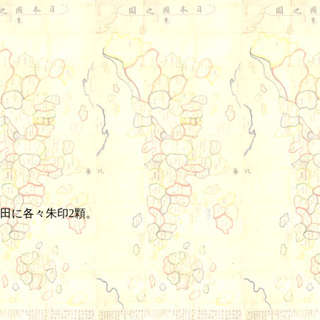
田に各々朱印2顆。