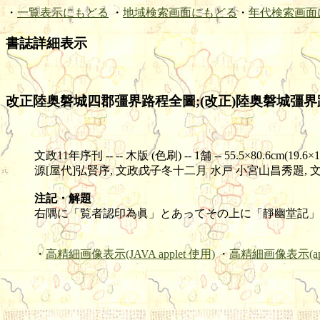
・
一覧表示にもどる
・
地域検索画面にもどる
・
年代検索画面
書誌詳細表示
改正陸奥磐城四郡彊界路程全圖;(改正)陸奥磐城彊界路程
文政11年序刊 -- -- 木版 (色刷) -- 1舗 -- 55.5×80.6cm(19.6×1
源[屋代]弘賢序, 文政戊子冬十二月 水戸 小宮山昌秀題,
注記・解題
右隅に「覧者認印為眞」とあってその上に「靜幽堂記」の
・
高精細画像表示(JAVA applet 使用)
・
高精細画像表示(ap