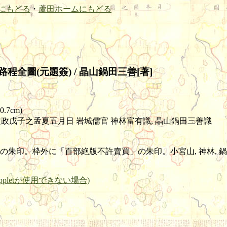
にもどる
・
蘆田ホームにもどる
全圖(元題簽) / 晶山鍋田三善[著]
0.7cm)
 文政戊子之孟夏五月日 岩城儒官 神林富有識, 晶山鍋田三善識
朱印。枠外に「百部絶版不許賣買」の朱印。小宮山, 神林, 鍋
pletが使用できない場合)