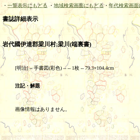
・
一覧表示にもどる
・
地域検索画面にもどる
・
年代検索画面
書誌詳細表示
岩代國伊達郡梁川村;梁川(端裏書)
[明治] -- 手書図(彩色) -- -- 1枚 -- 79.3×104.4cm
注記・解題
画像情報はありません。