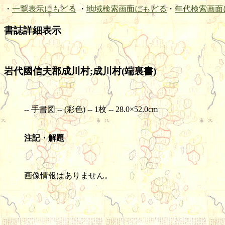
・
一覧表示にもどる
・
地域検索画面にもどる
・
年代検索画面
書誌詳細表示
岩代國信夫郡成川村;成川村(端裏書)
-- 手書図 -- (彩色) -- 1枚 -- 28.0×52.0cm
注記・解題
画像情報はありません。