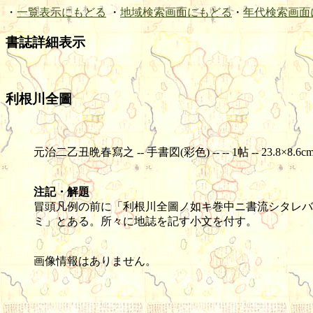
・
一覧表示にもどる
・
地域検索画面にもどる
・
年代検索画面
書誌詳細表示
利根川全圖
元治二乙丑晩春寫之 -- 手書図(彩色) -- -- 1帖 -- 23.8×8.6c
注記・解題
冒頭凡例の前に「利根川全圖ノ如キ巻中ニ書流シタレバ
ミ」とある。所々に地誌を記す小文を付す。
画像情報はありません。