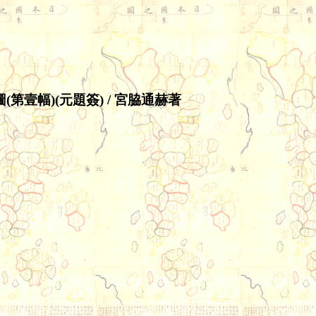
(第壹幅)(元題簽) / 宮脇通赫著