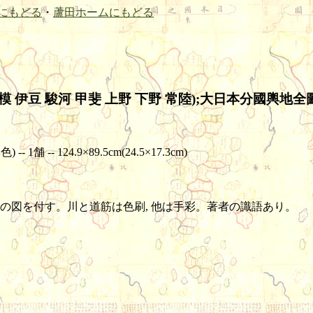
にもどる
・
蘆田ホームにもどる
 伊豆 駿河 甲斐 上野 下野 常陸);大日本分國輿地全圖
 -- 124.9×89.5cm(24.5×17.3cm)
の図を付す。川と道筋は色刷, 他は手彩。著者の識語あり。