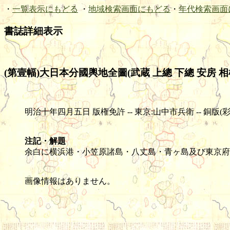
・
一覧表示にもどる
・
地域検索画面にもどる
・
年代検索画面
書誌詳細表示
(第壹幅)大日本分國輿地全圖(武蔵 上總 下總 安房 相模
明治十年四月五日 版権免許 -- 東京:山中市兵衛 -- 銅版(彩色) -- 1舗
注記・解題
余白に横浜港・小笠原諸島・八丈島・青ヶ島及び東京府
画像情報はありません。