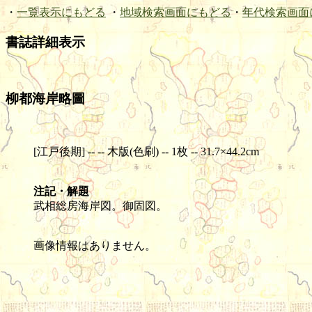
・
一覧表示にもどる
・
地域検索画面にもどる
・
年代検索画面
書誌詳細表示
柳都海岸略圖
[江戸後期] -- -- 木版(色刷) -- 1枚 -- 31.7×44.2cm
注記・解題
武相総房海岸図。御固図。
画像情報はありません。