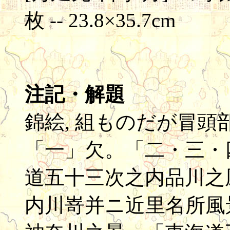
枚 -- 23.8×35.7cm
注記・解題
錦絵, 組ものだが冒
「一」欠。「二・三・
道五十三次之内品川之
内川嵜并ニ近里名所風