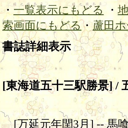
・
一覧表示にもどる
・
索画面にもどる
・
蘆田ホ
書誌詳細表示
[東海道五十三駅勝景] /
[万延元年閏3月] -- 馬喰