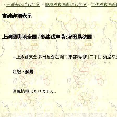
・
一覧表示にもどる
・
地域検索画面にもどる
・
年代検索画面
書誌詳細表示
上總國輿地全圖 / 鶴峯戊申著;塚田爲徳圖
-- 上総國東金 多田屋嘉左衞門;東都馬喰町二丁目 菊屋幸三郎板 -- 木版(
注記・解題
画像情報はありません。