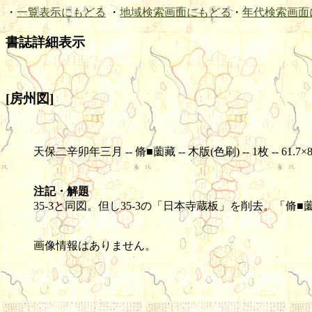
・
一覧表示にもどる
・
地域検索画面にもどる
・
年代検索画面
書誌詳細表示
[房州図]
天保二辛卯年三月 -- 脩■薗藏 -- 木版(色刷) -- 1枚 -- 61.7×8
注記・解題
35-3と同図。但し35-3の「日本寺蔵板」を削去。「脩
画像情報はありません。