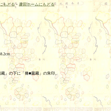
にもどる
・
蘆田ホームにもどる
8.2cm
■薗藏」の下に「脩■薗藏」の朱印。