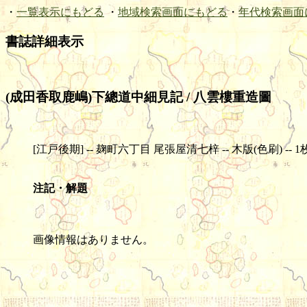
・
一覧表示にもどる
・
地域検索画面にもどる
・
年代検索画面
書誌詳細表示
(成田香取鹿嶋)下總道中細見記 / 八雲樓重造圖
[江戸後期] -- 麹町六丁目 尾張屋清七梓 -- 木版(色刷) -- 1枚 --
注記・解題
画像情報はありません。