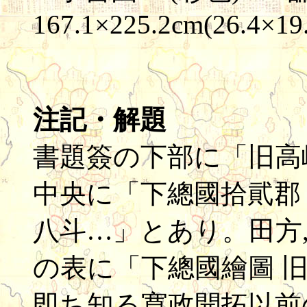
167.1×225.2cm(26.4×19
注記・解題
書題簽の下部に「旧高
中央に「下總國拾貮郡
八斗…」とあり。田方
の表に「下總國繪圖 旧
即ち知る寛政開拓以前