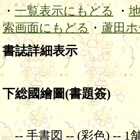
・
一覧表示にもどる
・
索画面にもどる
・
蘆田ホ
書誌詳細表示
下総國繪圖(書題簽)
-- 手書図 -- (彩色) -- 1舗