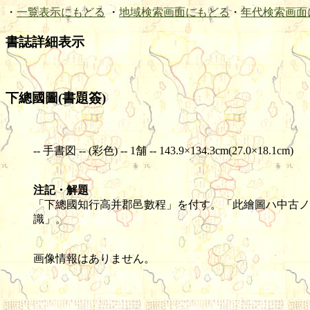
・
一覧表示にもどる
・
地域検索画面にもどる
・
年代検索画面
書誌詳細表示
下總國圖(書題簽)
-- 手書図 -- (彩色) -- 1舗 -- 143.9×134.3cm(27.0×18.1cm)
注記・解題
「下總國知行高并郡邑數程」を付す。「此繪圖ハ中古ノ
識」。
画像情報はありません。