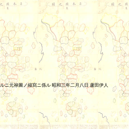
ニ元禄圖ノ縮寫ニ係ル 昭和三年二月八日 蘆田伊人