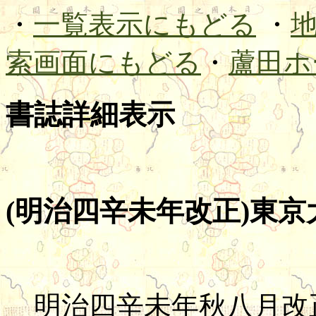
・
一覧表示にもどる
・
索画面にもどる
・
蘆田ホ
書誌詳細表示
(明治四辛未年改正)東京大
明治四辛未年秋八月改正