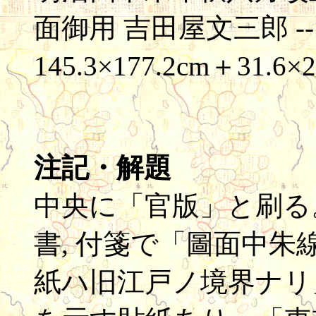
面御用 吉田屋文三郎 -- 木
145.3×177.2cm＋31.6×2
注記・解題
中央に「官版」と刷る
書, 付箋で「圖面中朱
紙ハ旧江戸ノ境界ナリ