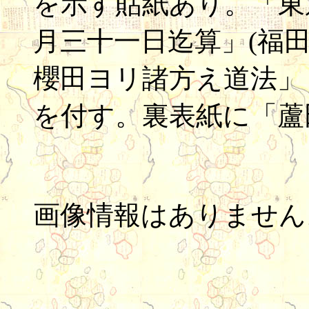
を示す貼紙あり。「東
月三十一日迄算」(福
櫻田ヨリ諸方え道法」
を付す。裏表紙に「蘆
画像情報はありません