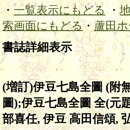
・
一覧表示にもどる
・
索画面にもどる
・
蘆田ホ
書誌詳細表示
(増訂)伊豆七島全圖 (
圖);伊豆七島全圖 全(元題
部喜任, 伊豆 高田信頌, 