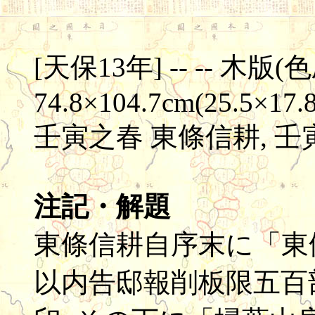
[天保13年] -- -- 木版(色刷
74.8×104.7cm(25.5×17.
壬寅之春 東條信耕, 壬
注記・解題
東條信耕自序末に「東
以内告邸報削板限五百