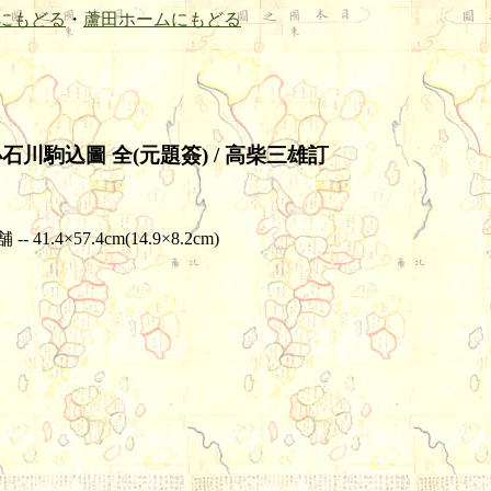
にもどる
・
蘆田ホームにもどる
川駒込圖 全(元題簽) / 高柴三雄訂
1.4×57.4cm(14.9×8.2cm)