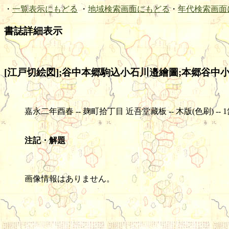
・
一覧表示にもどる
・
地域検索画面にもどる
・
年代検索画面
書誌詳細表示
[江戸切絵図];谷中本郷駒込小石川邉繪圖;本郷谷中小石
嘉永二年酉春 -- 麹町拾丁目 近吾堂藏板 -- 木版(色刷) -- 1舗 -- 4
注記・解題
画像情報はありません。