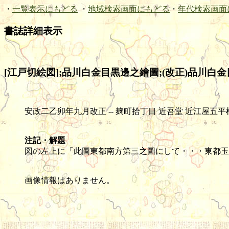
・
一覧表示にもどる
・
地域検索画面にもどる
・
年代検索画面
書誌詳細表示
[江戸切絵図];品川白金目黒邊之繪圖;(改正)品川白金
安政二乙卯年九月改正 -- 麹町拾丁目 近吾堂 近江屋五平梓 -- 木版(色刷
注記・解題
図の左上に「此圖東都南方第三之圖にして・・・東都玉香
画像情報はありません。