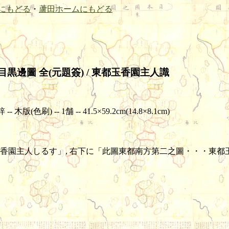
にもどる
・
蘆田ホームにもどる
目黒邊圖 全(元題簽) / 東都玉香園主人識
) -- 1舗 -- 41.5×59.2cm(14.8×8.1cm)
園主人しるす」, 右下に「此圖東都南方第二之圖・・・東都玉