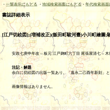
・
一覧表示にもどる
・
地域検索画面にもどる
・
年代検索画面
書誌詳細表示
[江戸切絵図];(増補改正)(飯田町駿河臺)小川町繪圖;
安政七庚申年改 -- 板元 江戸麹町六丁目 尾張屋清七 -- 木版(色刷) --
注記・解題
余白に切絵図の出版一覧あり。「嘉永二己酉年新刻」と
画像情報はありません。