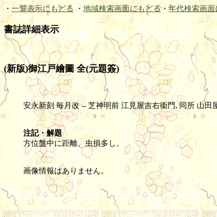
・
一覧表示にもどる
・
地域検索画面にもどる
・
年代検索画面
書誌詳細表示
(新版)御江戸繪圖 全(元題簽)
安永新刻 毎月改 -- 芝神明前 江見屋吉右衞門, 同所 山田屋三四郎藏 -- 
注記・解題
方位盤中に距離。虫損多し。
画像情報はありません。