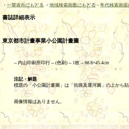
・
一覧表示にもどる
・
地域検索画面にもどる
・
年代検索画面
書誌詳細表示
東京都市計畫事業小公園計畫圖
-- 内山印刷所印行 -- (色刷) -- 1枚 -- 68.8×45.4cm
注記・解題
標題の「小公園計畫圖」は「街路及運河圖」の上から貼
画像情報はありません。