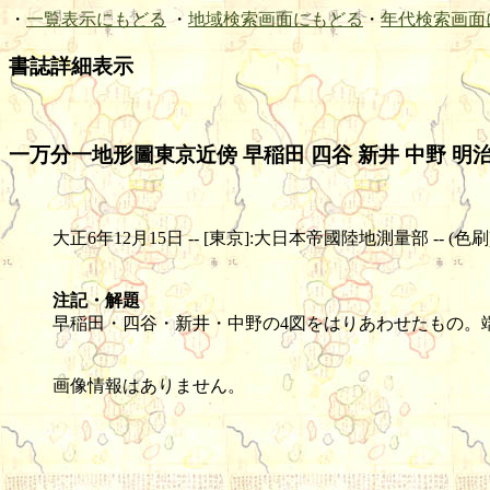
・
一覧表示にもどる
・
地域検索画面にもどる
・
年代検索画面
書誌詳細表示
一万分一地形圖東京近傍 早稲田 四谷 新井 中野 
大正6年12月15日 -- [東京]:大日本帝國陸地測量部 -- (色刷) -- 1
注記・解題
早稲田・四谷・新井・中野の4図をはりあわせたもの。端
画像情報はありません。