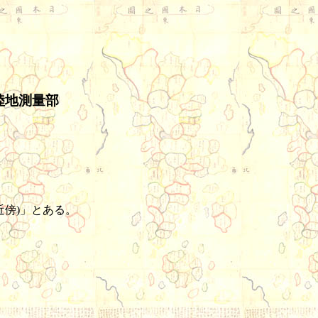
陸地測量部
近傍)」とある。