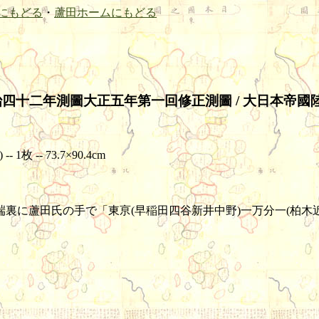
にもどる
・
蘆田ホームにもどる
明治四十二年測圖大正五年第一回修正測圖 / 大日本帝國
枚 -- 73.7×90.4cm
裏に蘆田氏の手で「東亰(早稲田四谷新井中野)一万分一(柏木