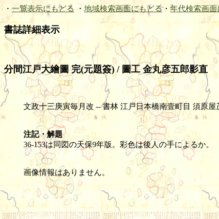
・
一覧表示にもどる
・
地域検索画面にもどる
・
年代検索画面
書誌詳細表示
分間江戸大繪圖 完(元題簽) / 圖工 金丸彦五郎影直
文政十三庚寅毎月改 -- 書林 江戸日本橋南壹町目 須原屋茂兵衞藏版 -- 木
注記・解題
36-153は同図の天保9年版。彩色は後人の手によるか。
画像情報はありません。