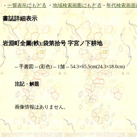
・
一覧表示にもどる
・
地域検索画面にもどる
・
年代検索画面
書誌詳細表示
岩淵町全圖(帙);袋第拾号 字宮ノ下耕地
-- 手書図 -- (彩色) -- 1舗 -- 54.3×65.5cm(24.3×18.0cm)
注記・解題
画像情報はありません。