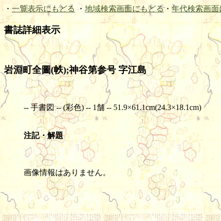
・
一覧表示にもどる
・
地域検索画面にもどる
・
年代検索画面
書誌詳細表示
岩淵町全圖(帙);神谷第参号 字江島
-- 手書図 -- (彩色) -- 1舗 -- 51.9×61.1cm(24.3×18.1cm)
注記・解題
画像情報はありません。