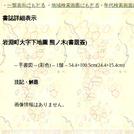
・
一覧表示にもどる
・
地域検索画面にもどる
・
年代検索画面
書誌詳細表示
岩淵町大字下地圖 熊ノ木(書題簽)
-- 手書図 -- (彩色) -- 1舗 -- 54.4×100.5cm(24.4×15.4cm)
注記・解題
画像情報はありません。