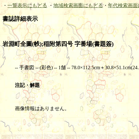
・
一覧表示にもどる
・
地域検索画面にもどる
・
年代検索画面
書誌詳細表示
岩淵町全圖(帙);稲附第四号 字番場(書題簽)
-- 手書図 -- (彩色) -- 1舗 -- 78.0×112.5cm＋30.8×51.1cm(24.
注記・解題
画像情報はありません。