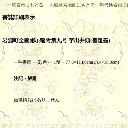
・
一覧表示にもどる
・
地域検索画面にもどる
・
年代検索画面
書誌詳細表示
岩淵町全圖(帙);稲附第九号 字出井頭(書題簽)
-- 手書図 -- (彩色) -- 1舗 -- 77.6×114.6cm(24.4×18.0cm)
注記・解題
画像情報はありません。